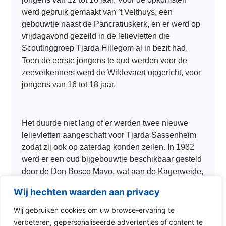
werd gebruik gemaakt van ’t Velthuys, een
gebouwtje naast de Pancratiuskerk, en er werd op
vrijdagavond gezeild in de lelievletten die
Scoutinggroep Tjarda Hillegom al in bezit had.
Toen de eerste jongens te oud werden voor de
zeeverkenners werd de Wildevaert opgericht, voor
jongens van 16 tot 18 jaar.
Het duurde niet lang of er werden twee nieuwe
lelievletten aangeschaft voor Tjarda Sassenheim
zodat zij ook op zaterdag konden zeilen. In 1982
werd er een oud bijgebouwtje beschikbaar gesteld
door de Don Bosco Mavo, wat aan de Kagerweide,
bij de botensteiger geplaatst kon worden, dat was
Wij hechten waarden aan privacy
het eerste eigen clubhuis van Tjarda Sassenheim.
De groep breide zich uit en er werden nog twee
Wij gebruiken cookies om uw browse-ervaring te
vletten aangeschaft, in de 10 jaar die volgde werd
verbeteren, gepersonaliseerde advertenties of content te